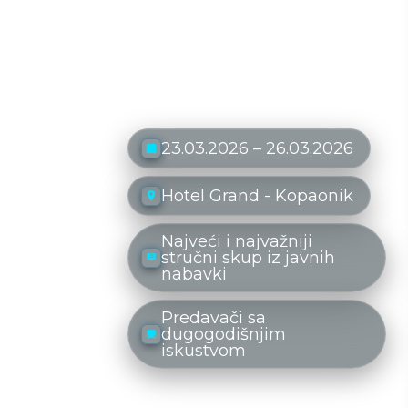
KOPAONIČKI
DANI JAVNIH
NABAVKI
23.03.2026 – 26.03.2026
Hotel Grand - Kopaonik
Najveći i najvažniji
stručni skup iz javnih
nabavki
Predavači sa
dugogodišnjim
iskustvom