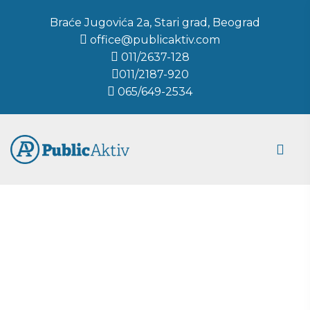
Braće Jugovića 2a, Stari grad, Beograd
office@publicaktiv.com
011/2637-128
011/2187-920
065/649-2534