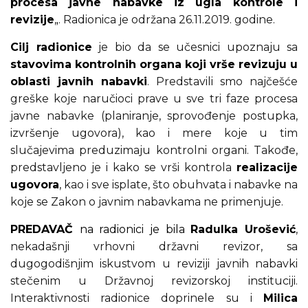
procesa javne nabavke iz ugla kontrole i
revizije
„
. Radionica je održana 26.11.2019. godine.
Cilj radionice
je bio da se učesnici upoznaju sa
stavovima kontrolnih organa koji vrše revizuju u
oblasti javnih nabavki
. Predstavili smo najčešće
greške koje naručioci prave u sve tri faze procesa
javne nabavke (planiranje, sprovođenje postupka,
izvršenje ugovora), kao i mere koje u tim
slučajevima preduzimaju kontrolni organi. Takođe,
predstavljeno je i kako se vrši kontrola
realizacije
ugovora
, kao i sve isplate, što obuhvata i nabavke na
koje se Zakon o javnim nabavkama ne primenjuje.
PREDAVAČ
na radionici
je bila
Radulka Urošević
,
nekadašnji vrhovni državni revizor, sa
dugogodišnjim iskustvom u reviziji javnih nabavki
stečenim u Državnoj revizorskoj instituciji.
Interaktivnosti radionice doprinele su i
Milica