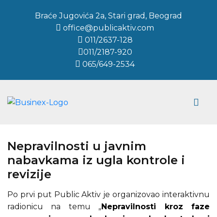
Braće Jugovića 2a, Stari grad, Beograd
office@publicaktiv.com
011/2637-128
011/2187-920
065/649-2534
Nepravilnosti u javnim
nabavkama iz ugla kontrole i
revizije
Po prvi put Public Aktiv je organizovao interaktivnu
radionicu na temu „
Nepravilnosti kroz faze