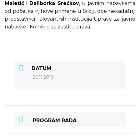
Maletić
i
Daliborka Srećkov
, u javnim nabavkama
od početka njihove primene u Srbiji, obe nekadašnji
predstavnici relevantnih institucija Uprave za javne
nabavke i Komisije za zaštitu prava.
DATUM
26.11.2019.
PROGRAM RADA