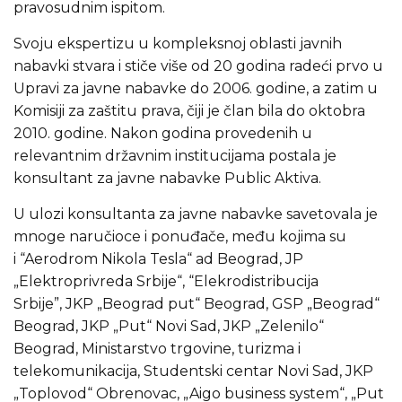
pravosudnim ispitom.
Svoju ekspertizu u kompleksnoj oblasti javnih
nabavki stvara i stiče više od 20 godina radeći prvo u
Upravi za javne nabavke do 2006. godine, a zatim u
Komisiji za zaštitu prava, čiji je član bila do oktobra
2010. godine. Nakon godina provedenih u
relevantnim državnim institucijama postala je
konsultant za javne nabavke Public Aktiva.
U ulozi konsultanta za javne nabavke savetovala je
mnoge naručioce i ponuđače, među kojima su
i “Aerodrom Nikola Tesla“ ad Beograd, JP
„Elektroprivreda Srbije“, “Elekrodistribucija
Srbije”, JKP „Beograd put“ Beograd, GSP „Beograd“
Beograd, JKP „Put“ Novi Sad, JKP „Zelenilo“
Beograd, Ministarstvo trgovine, turizma i
telekomunikacija, Studentski centar Novi Sad, JKP
„Toplovod“ Obrenovac, „Aigo business system“, „Put