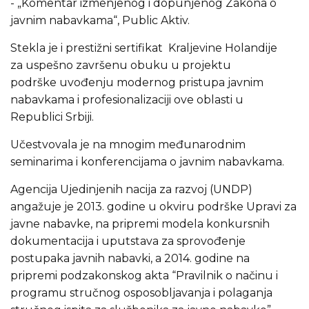
- „Komentar izmenjenog i dopunjenog Zakona o
javnim nabavkama“, Public Aktiv.
Stekla je i prestižni sertifikat Kraljevine Holandije
za uspešno završenu obuku u projektu
podrške uvođenju modernog pristupa javnim
nabavkama i profesionalizaciji ove oblasti u
Republici Srbiji.
Učestvovala je na mnogim međunarodnim
seminarima i konferencijama o javnim nabavkama.
Agencija Ujedinjenih nacija za razvoj (UNDP)
angažuje je 2013. godine u okviru podrške Upravi za
javne nabavke, na pripremi modela konkursnih
dokumentacija i uputstava za sprovođenje
postupaka javnih nabavki, a 2014. godine na
pripremi podzakonskog akta “Pravilnik o načinu i
programu stručnog osposobljavanja i polaganja