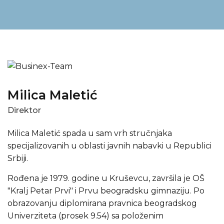
Milica Maletić
Direktor
Milica Maletić spada u sam vrh stručnjaka
specijalizovanih u oblasti javnih nabavki u Republici
Srbiji.
Rođena je 1979. godine u Kruševcu, završila je OŠ
"Kralj Petar Prvi" i Prvu beogradsku gimnaziju. Po
obrazovanju diplomirana pravnica beogradskog
Univerziteta (prosek 9.54) sa položenim