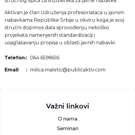
stručnog ispita za službenika za javne nabavke”.
Aktivan je član Udruženja profesionalaca u javnim
nabavkama Republike Srbije u okviru koga je svoj
stručni doprinos dala sprovođenju nekoliko
projekata namenjenih standardizaciji i
usaglašavanju propisa u oblasti javnih nabavki.
Telefon:
064 6598616
Email
milica.maletic@publicaktiv.com
Važni linkovi
O nama
Seminari