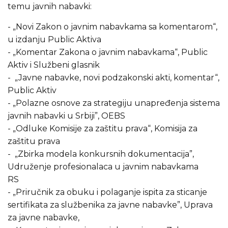
temu javnih nabavki:
- „Novi Zakon o javnim nabavkama sa komentarom“,
u izdanju Public Aktiva
- „Komentar Zakona o javnim nabavkama“, Public
Aktiv i Službeni glasnik
- „Javne nabavke, novi podzakonski akti, komentar“,
Public Aktiv
- „Polazne osnove za strategiju unapređenja sistema
javnih nabavki u Srbiji”, OEBS
- „Odluke Komisije za zaštitu prava“, Komisija za
zaštitu prava
- „Zbirka modela konkursnih dokumentacija”,
Udruženje profesionalaca u javnim nabavkama
RS
- „Priručnik za obuku i polaganje ispita za sticanje
sertifikata za službenika za javne nabavke”, Uprava
za javne nabavke,