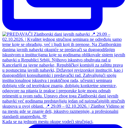
Kada se na jednom mestu okupe vodeći stručnjaci,