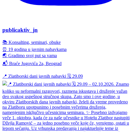
publicaktiv_jn
📚 Konsalting, seminari, obuke
⏰ 19 godina u javnim nabavkama
🌏 Gradimo svoj put sa vama
📬 Braće Jugovića 2a, Beograd
📍 Zlatiborski dani javnih nabavki 🗓️ 29.09