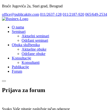
Braće Jugovića 2a, Stari grad, Beograd
office@publicaktiv.com
011/2637-128
011/2187-920
065/649-2534
O nama
Seminari
Aktuelni seminari
Održani seminari
Obuka službenika
Aktuelne obuke
Održane obuke
Konsultacije
Konsultanti
Publikacije
Forum
Prijava za forum
Svako Vaše pitanje zaslužuje tačan odgovor