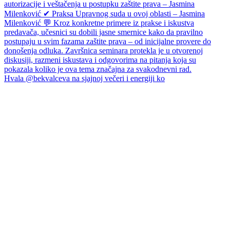
Hvala @bekvalceva na sjajnoj večeri i energiji ko