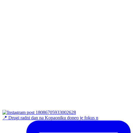
📍 Drugi radni dan na Kopaoniku doneo je fokus n