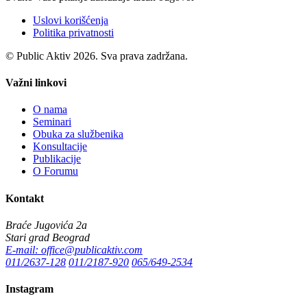
Uslovi korišćenja
Politika privatnosti
© Public Aktiv 2026. Sva prava zadržana.
Važni linkovi
O nama
Seminari
Obuka za službenika
Konsultacije
Publikacije
O Forumu
Kontakt
Braće Jugovića 2a
Stari grad Beograd
E-mail: office@publicaktiv.com
011/2637-128
011/2187-920
065/649-2534
Instagram