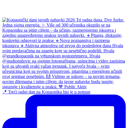
📍 Treći radni dan na Kopaoniku bio je u potpun