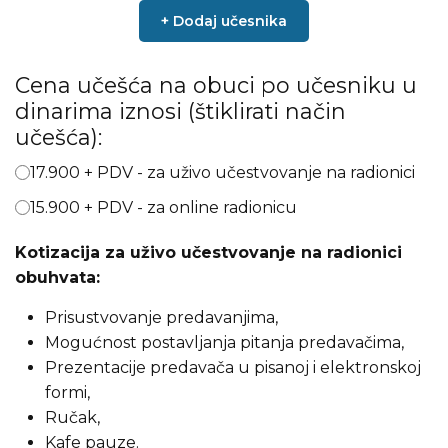
+ Dodaj učesnika
Cena učešća na obuci po učesniku u
dinarima iznosi (štiklirati način
učešća):
17.900 + PDV - za uživo učestvovanje na radionici
15.900 + PDV - za online radionicu
Kotizacija za uživo učestvovanje na radionici
obuhvata:
Prisustvovanje predavanjima,
Mogućnost postavljanja pitanja predavačima,
Prezentacije predavača u pisanoj i elektronskoj
formi,
Ručak,
Kafe pauze.