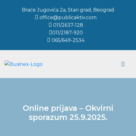
Braće Jugovića 2a, Stari grad, Beograd
office@publicaktiv.com
011/2637-128
011/2187-920
065/649-2534
Online prijava – Okvirni
sporazum 25.9.2025.