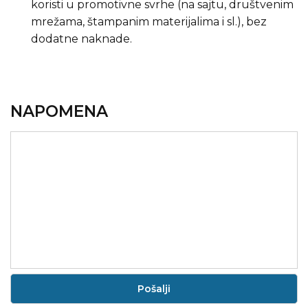
koristi u promotivne svrhe (na sajtu, društvenim
mrežama, štampanim materijalima i sl.), bez
dodatne naknade.
NAPOMENA