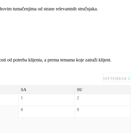
ihovim tumačenjima od strane relevantnih stručnjaka.
sti od potreba klijenta, a prema temama koje zatraži klijent.
SEPTEMBAR
SA
SU
1
2
8
9