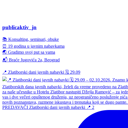
publicaktiv_jn
📚 Konsalting, seminari, obuke
⏰ 19 godina u javnim nabavkama
🌏 Gradimo svoj put sa vama
📬 Braće Jugovića 2a, Beograd
📍 Zlatiborski dani javnih nabavki 🗓️ 29.09
PREDAVAČI Zlatiborski dani javnih nabavki 📍 2