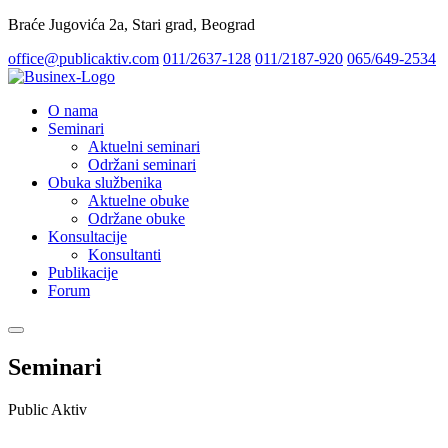
Braće Jugovića 2a, Stari grad, Beograd
office@publicaktiv.com
011/2637-128
011/2187-920
065/649-2534
O nama
Seminari
Aktuelni seminari
Održani seminari
Obuka službenika
Aktuelne obuke
Održane obuke
Konsultacije
Konsultanti
Publikacije
Forum
Seminari
Public Aktiv