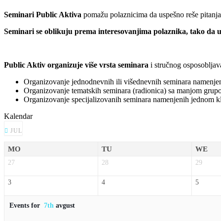
Seminari Public Aktiva
pomažu polaznicima da uspešno reše pitanja s
Seminari se oblikuju prema interesovanjima polaznika, tako da 
Public Aktiv organizuje više vrsta seminara
i stručnog osposobljav
Organizovanje jednodnevnih ili višednevnih seminara namenje
Organizovanje tematskih seminara (radionica) sa manjom grupom 
Organizovanje specijalizovanih seminara namenjenih jednom klijen
Kalendar
JUL
MO
TU
WE
27
28
29
3
4
5
Events for
7th
avgust