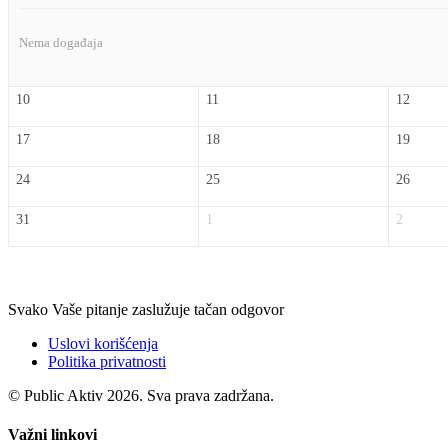
Nema događaja
10
11
12
17
18
19
24
25
26
31
1
2
Svako Vaše pitanje zaslužuje tačan odgovor
Uslovi korišćenja
Politika privatnosti
© Public Aktiv 2026. Sva prava zadržana.
Važni linkovi