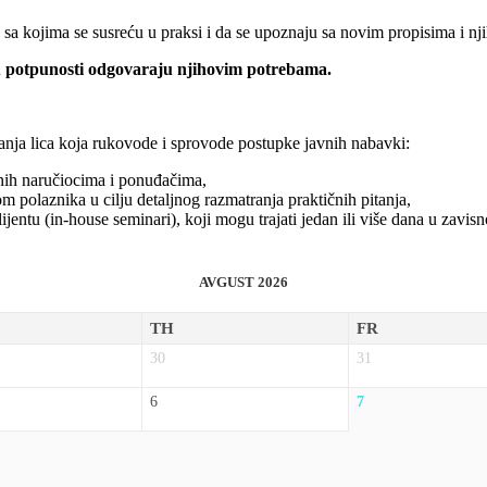
a kojima se susreću u praksi i da se upoznaju sa novim propisima i nj
u potpunosti odgovaraju njihovim potrebama.
anja lica koja rukovode i sprovode postupke javnih nabavki:
nih naručiocima i ponuđačima,
polaznika u cilju detaljnog razmatranja praktičnih pitanja,
tu (in-house seminari), koji mogu trajati jedan ili više dana u zavisno
AVGUST 2026
TH
FR
30
31
6
7