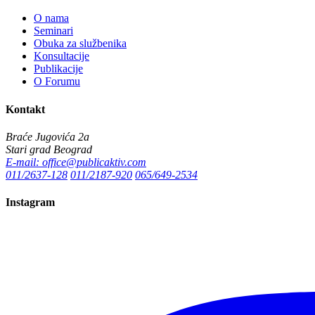
O nama
Seminari
Obuka za službenika
Konsultacije
Publikacije
O Forumu
Kontakt
Braće Jugovića 2a
Stari grad Beograd
E-mail: office@publicaktiv.com
011/2637-128
011/2187-920
065/649-2534
Instagram