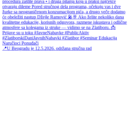
📍U Beogradu je 12.5.2026. održana stručna rad