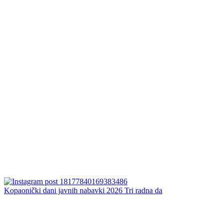
Kopaonički dani javnih nabavki 2026 Tri radna da