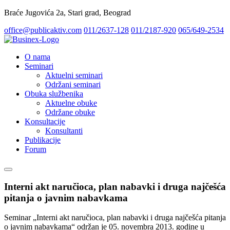
Braće Jugovića 2a, Stari grad, Beograd
office@publicaktiv.com
011/2637-128
011/2187-920
065/649-2534
O nama
Seminari
Aktuelni seminari
Održani seminari
Obuka službenika
Aktuelne obuke
Održane obuke
Konsultacije
Konsultanti
Publikacije
Forum
Interni akt naručioca, plan nabavki i druga najčešća
pitanja o javnim nabavkama
Seminar „Interni akt naručioca, plan nabavki i druga najčešća pitanja
o javnim nabavkama“ održan je 05. novembrа 2013. godine u