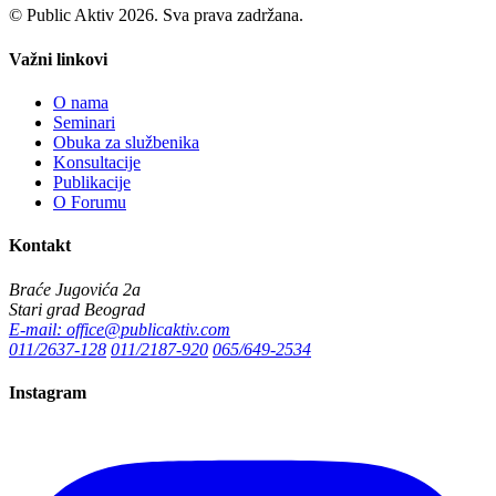
© Public Aktiv 2026. Sva prava zadržana.
Važni linkovi
O nama
Seminari
Obuka za službenika
Konsultacije
Publikacije
O Forumu
Kontakt
Braće Jugovića 2a
Stari grad Beograd
E-mail: office@publicaktiv.com
011/2637-128
011/2187-920
065/649-2534
Instagram