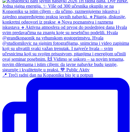
📍 Treći radni dan na Kopaoniku bio je u potpun