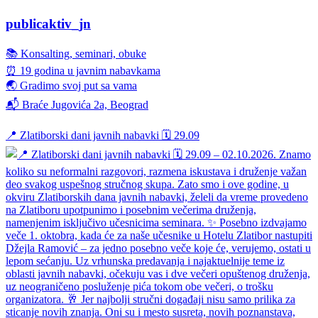
publicaktiv_jn
📚 Konsalting, seminari, obuke
⏰ 19 godina u javnim nabavkama
🌏 Gradimo svoj put sa vama
📬 Braće Jugovića 2a, Beograd
📍 Zlatiborski dani javnih nabavki 🗓️ 29.09