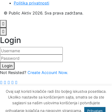
Politika privatnosti
© Public Aktiv 2026. Sva prava zadržana.
Login
Username
Password
Login
Not Resisted?
Create Account Now.
© Public Aktiv 2026. Sva prava zadržana.
Ovaj sajt koristi kolačiće radi što boljeg iskustva posetilaca.
Ukoliko nastavite sa korišćenjem sajta, smatra se da ste
saglasni sa našim uslovima korišćenja i potvrđujete
prihvatanje kolačića na njegovim stranicama.
Prihvatam