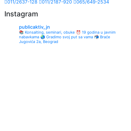
011/2637-128
011/2187-920
065/649-2534
Instagram
publicaktiv_jn
📚 Konsalting, seminari, obuke
⏰ 19 godina u javnim
nabavkama
🌏 Gradimo svoj put sa vama
📬 Braće
Jugovića 2a, Beograd