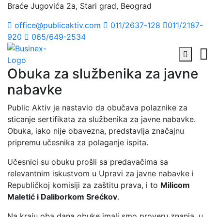
Braće Jugovića 2a, Stari grad, Beograd
office@publicaktiv.com
011/2637-128
011/2187-
920
065/649-2534
Obuka za službenika za javne
nabavke
Public Aktiv je nastavio da obučava polaznike za
sticanje sertifikata za službenika za javne nabavke.
Obuka, iako nije obavezna, predstavlja značajnu
pripremu učesnika za polaganje ispita.
Učesnici su obuku prošli sa predavačima sa
relevantnim iskustvom u Upravi za javne nabavke i
Republičkoj komisiji za zaštitu prava, i to
Milicom
Maletić i Daliborkom Srećkov
.
Na kraju oba dana obuke imali smo proveru znanja, u