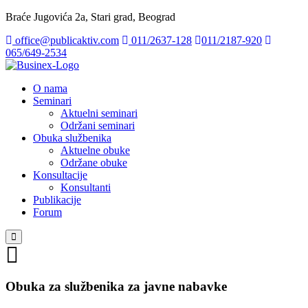
Braće Jugovića 2a, Stari grad, Beograd
office@publicaktiv.com
011/2637-128
011/2187-920
065/649-2534
O nama
Seminari
Aktuelni seminari
Održani seminari
Obuka službenika
Aktuelne obuke
Održane obuke
Konsultacije
Konsultanti
Publikacije
Forum
Obuka za službenika za javne nabavke