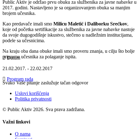
Public Aktiv je održao prvu obuku za službenika za javne nabavke u
2017. godini. Nastavljeno je sa organizovanjem obuka sa manjim
brojem učesnika.
Kao predavače imali smo
Milicu Maletić i Daliborku Srećkov
,
koje od početka sertifikacije za službenika za javne nabavke nastoje
da svoje dugogodišnje iskustvo, stečeno u nadležnim institucijama,
podele sa učesnicima.
Na kraju oba dana obuke imali smo proveru znanja, u cilju što bolje
pripreme učesnika za polaganje ispita.
Datum
21.02.2017. - 22.02.2017
Program rada
Svako Vaše pitanje zaslužuje tačan odgovor
Uslovi korišćenja
Politika privatnosti
© Public Aktiv 2026. Sva prava zadržana.
Važni linkovi
O nama