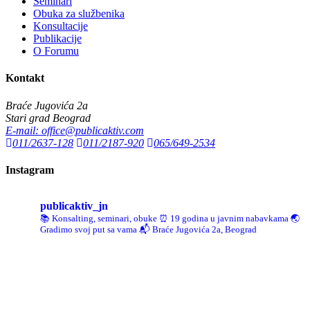
Seminari
Obuka za službenika
Konsultacije
Publikacije
O Forumu
Kontakt
Braće Jugovića 2a
Stari grad Beograd
E-mail: office@publicaktiv.com
011/2637-128
011/2187-920
065/649-2534
Instagram
publicaktiv_jn
📚 Konsalting, seminari, obuke
⏰ 19 godina u javnim nabavkama
🌏
Gradimo svoj put sa vama
📬 Braće Jugovića 2a, Beograd