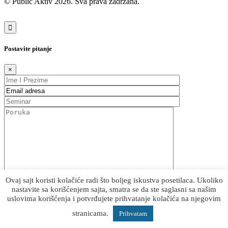
© Public Aktiv 2026. Sva prava zadržana.
Postavite pitanje
×
Ovaj sajt koristi kolačiće radi što boljeg iskustva posetilaca. Ukoliko
nastavite sa korišćenjem sajta, smatra se da ste saglasni sa našim
uslovima korišćenja i potvrđujete prihvatanje kolačića na njegovim
stranicama.
Prihvatam
Pretraži