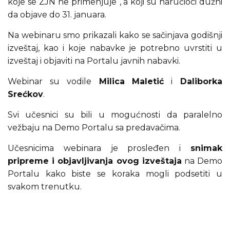
koje se ZJN ne primenjuje“, a koji su naručioci dužni
da objave do 31. januara.
Na webinaru smo prikazali kako se sačinjava godišnji
izveštaj, kao i koje nabavke je potrebno uvrstiti u
izveštaj i objaviti na Portalu javnih nabavki.
Webinar su vodile
Milica Maletić
i
Daliborka
Srećkov
.
Svi učesnici su bili u mogućnosti da paralelno
vežbaju na Demo Portalu sa predavačima.
Učesnicima webinara je prosleđen i
snimak
pripreme i objavljivanja ovog izveštaja
na Demo
Portalu kako biste se koraka mogli podsetiti u
svakom trenutku.