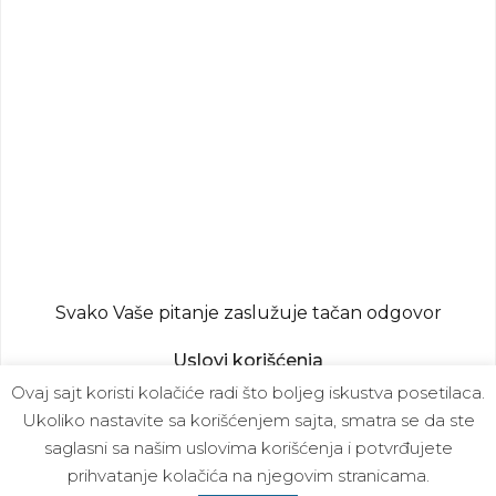
Svako Vaše pitanje zaslužuje tačan odgovor
Uslovi korišćenja
Ovaj sajt koristi kolačiće radi što boljeg iskustva posetilaca.
Politika privatnosti
Ukoliko nastavite sa korišćenjem sajta, smatra se da ste
© Public Aktiv 2026. Sva prava zadržana.
saglasni sa našim uslovima korišćenja i potvrđujete
prihvatanje kolačića na njegovim stranicama.