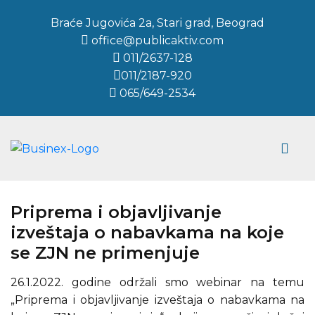
Braće Jugovića 2a, Stari grad, Beograd
office@publicaktiv.com
011/2637-128
011/2187-920
065/649-2534
Priprema i objavljivanje
izveštaja o nabavkama na koje
se ZJN ne primenjuje
26.1.2022. godine održali smo webinar na temu
„Priprema i objavljivanje izveštaja o nabavkama na