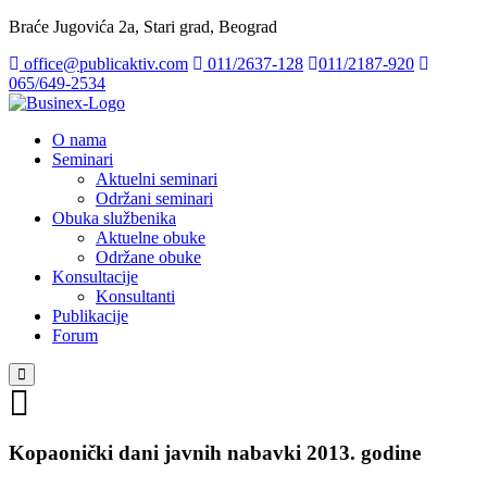
Braće Jugovića 2a, Stari grad, Beograd
office@publicaktiv.com
011/2637-128
011/2187-920
065/649-2534
O nama
Seminari
Aktuelni seminari
Održani seminari
Obuka službenika
Aktuelne obuke
Održane obuke
Konsultacije
Konsultanti
Publikacije
Forum
Kopaonički dani javnih nabavki 2013. godine