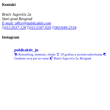
Kontakt
Braće Jugovića 2a
Stari grad Beograd
E-mail: office@publicaktiv.com
011/2637-128
011/2187-920
065/649-2534
Instagram
publicaktiv_jn
📚 Konsalting, seminari, obuke
⏰ 19 godina u javnim nabavkama
🌏
Gradimo svoj put sa vama
📬 Braće Jugovića 2a, Beograd