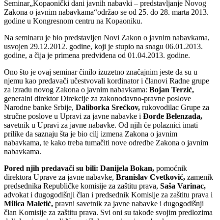
Seminar„Kopaonički dani javnih nabavki – predstavljanje Novog
Zakona o javnim nabavkama“održao se od 25. do 28. marta 2013.
godine u Kongresnom centru na Kopaoniku.
Na seminaru je bio predstavljen Novi Zakon o javnim nabavkama,
usvojen 29.12.2012. godine, koji je stupio na snagu 06.01.2013.
godine, a čija je primena predviđena od 01.04.2013. godine.
Ono što je ovaj seminar činilo izuzetno značajnim jeste da su u
njemu kao predavači učestvovali kordinator i članovi Radne grupe
za izradu novog Zakona o javnim nabavkama:
Bojan Terzić,
generalni direktor Direkcije za zakonodavno-pravne poslove
Narodne banke Srbije,
Daliborka Srećkov,
rukovodilac Grupe za
stručne poslove u Upravi za javne nabavke i
Đorđe Belenzada,
savetnik u Upravi za javne nabavke. Od njih će polaznici imati
prilike da saznaju šta je bio cilj izmena Zakona o javnim
nabavkama, te kako treba tumačiti nove odredbe Zakona o javnim
nabavkama.
Pored njih predavači su bili:
Danijela Bokan,
pomoćnik
direktora Uprave za javne nabavke,
Branislav Cvetković,
zamenik
predsednika Republičke komisije za zaštitu prava,
Saša Varinac,
advokat i dugogodišnji član i predsednik Komisije za zaštitu prava i
Milica Maletić,
pravni savetnik za javne nabavke i dugogodišnji
član Komisije za zaštitu prava. Svi oni su takođe svojim predlozima