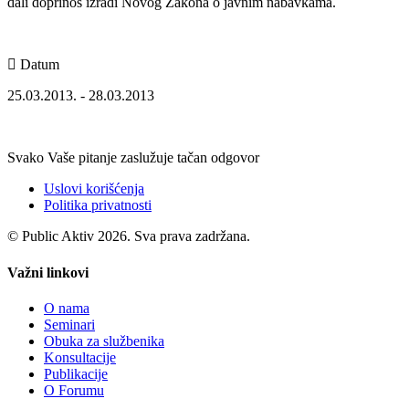
dali doprinos izradi Novog Zakona o javnim nabavkama.
Datum
25.03.2013. - 28.03.2013
Svako Vaše pitanje zaslužuje tačan odgovor
Uslovi korišćenja
Politika privatnosti
© Public Aktiv 2026. Sva prava zadržana.
Važni linkovi
O nama
Seminari
Obuka za službenika
Konsultacije
Publikacije
O Forumu