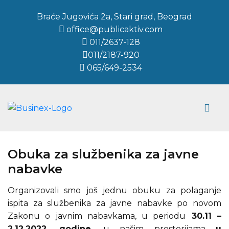
Braće Jugovića 2a, Stari grad, Beograd
office@publicaktiv.com
011/2637-128
011/2187-920
065/649-2534
Obuka za službenika za javne
nabavke
Organizovali smo još jednu obuku za polaganje
ispita za službenika za javne nabavke po novom
Zakonu o javnim nabavkama, u periodu
30.11 –
2.12.2022. godine
, u našim prostorijama
u