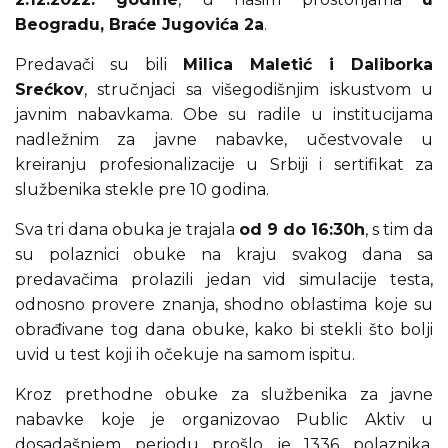
Beogradu, Braće Jugovića 2a
.
Predavači su bili
Milica Maletić i Daliborka
Srećkov
, stručnjaci sa višegodišnjim iskustvom u
javnim nabavkama. Obe su radile u institucijama
nadležnim za javne nabavke, učestvovale u
kreiranju profesionalizacije u Srbiji i sertifikat za
službenika stekle pre 10 godina.
Sva tri dana obuka je trajala
od 9 do 16:30h
, s tim da
su polaznici obuke na kraju svakog dana sa
predavačima prolazili jedan vid simulacije testa,
odnosno provere znanja, shodno oblastima koje su
obrađivane tog dana obuke, kako bi stekli što bolji
uvid u test koji ih očekuje na samom ispitu.
Kroz prethodne obuke za službenika za javne
nabavke koje je organizovao Public Aktiv u
dosadašnjem periodu prošlo je 1336 polaznika.