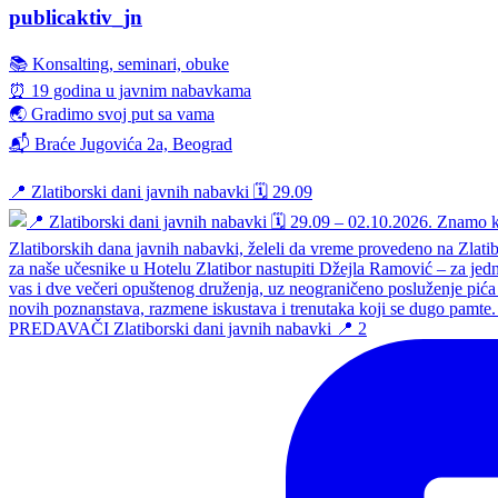
publicaktiv_jn
📚 Konsalting, seminari, obuke
⏰ 19 godina u javnim nabavkama
🌏 Gradimo svoj put sa vama
📬 Braće Jugovića 2a, Beograd
📍 Zlatiborski dani javnih nabavki 🗓️ 29.09
PREDAVAČI Zlatiborski dani javnih nabavki 📍 2