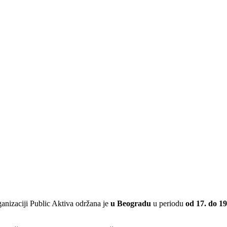
ganizaciji Public Aktiva održana je
u Beogradu
u periodu
od 17. do 1