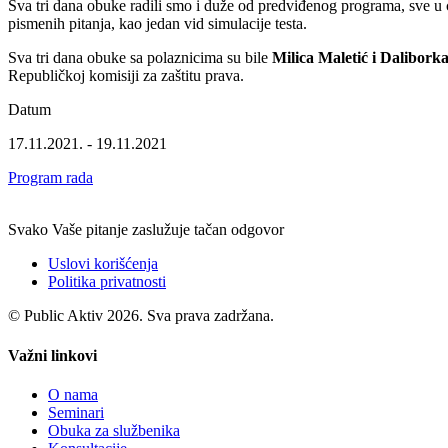
Sva tri dana obuke radili smo i duže od p
redviđenog programa, sve u ci
pismenih pitanja, kao jedan vid simulacije testa.
Sva tri dana obuke sa polaznicima su bile
Milica Maletić i Dalibork
Republičkoj komisiji za zaštitu prava.
Datum
17.11.2021. - 19.11.2021
Program rada
Svako Vaše pitanje zaslužuje tačan odgovor
Uslovi korišćenja
Politika privatnosti
© Public Aktiv 2026. Sva prava zadržana.
Važni linkovi
O nama
Seminari
Obuka za službenika