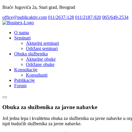
Braće Jugovića 2a, Stari grad, Beograd
office@publicaktiv.com
011/2637-128
011/2187-920
065/649-2534
O nama
Seminari
Aktuelni seminari
Održani seminari
Obuka službenika
Aktuelne obuke
Održane obuke
Konsultacije
Konsultanti
Publikacije
Forum
Obuka za službenika za javne nabavke
Još jedna lepa i kvalitetna obuka za službenika za javne nabavke u or
ispit budućih službenika za javne nabavke.