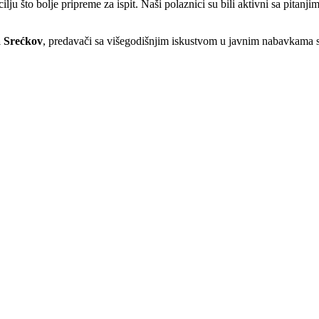
lju što bolje pripreme za ispit. Naši polaznici su bili aktivni sa pitanj
a Srećkov
, predavači sa višegodišnjim iskustvom u javnim nabavkama s