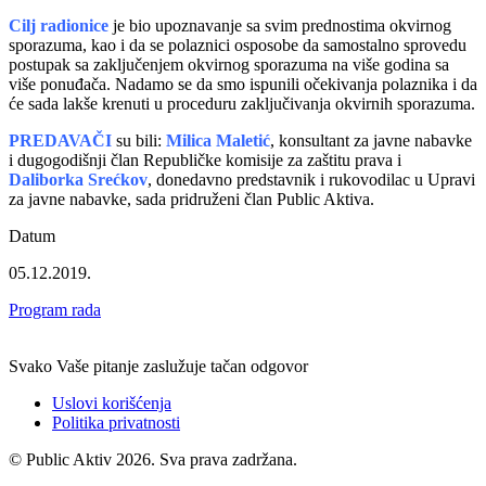
Cilj radionice
je bio upoznavanje sa svim prednostima okvirnog
sporazuma, kao i da se polaznici osposobe da samostalno sprovedu
postupak sa zaključenjem okvirnog sporazuma na više godina sa
više ponuđača. Nadamo se da smo ispunili očekivanja polaznika i da
će sada lakše krenuti u proceduru zaključivanja okvirnih sporazuma.
PREDAVAČI
su bili:
Milica Maletić
, konsultant za javne nabavke
i dugogodišnji član Republičke komisije za zaštitu prava i
Daliborka Srećkov
, donedavno predstavnik i rukovodilac u Upravi
za javne nabavke, sada pridruženi član Public Aktiva.
Datum
05.12.2019.
Program rada
Svako Vaše pitanje zaslužuje tačan odgovor
Uslovi korišćenja
Politika privatnosti
© Public Aktiv 2026. Sva prava zadržana.