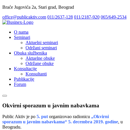
Braće Jugovića 2a, Stari grad, Beograd
office@publicaktiv.com
011/2637-128
011/2187-920
065/649-2534
O nama
Seminari
Aktuelni seminari
Održani seminari
Obuka službenika
Aktuelne obuke
Održane obuke
Konsultacije
Konsultanti
Publikacije
Forum
Okvirni sporazum u javnim nabavkama
Public Aktiv je po
5. put
organizovao radionicu
„Okvirni
sporazum u javnim nabavkama“ 5. decembra 2019. godine
, u
Beogradu.