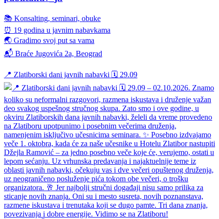
📚 Konsalting, seminari, obuke
⏰ 19 godina u javnim nabavkama
🌏 Gradimo svoj put sa vama
📬 Braće Jugovića 2a, Beograd
📍 Zlatiborski dani javnih nabavki 🗓️ 29.09