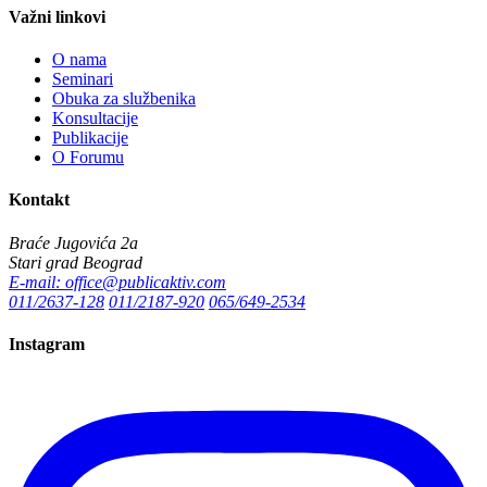
Važni linkovi
O nama
Seminari
Obuka za službenika
Konsultacije
Publikacije
O Forumu
Kontakt
Braće Jugovića 2a
Stari grad Beograd
E-mail: office@publicaktiv.com
011/2637-128
011/2187-920
065/649-2534
Instagram