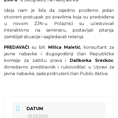
Ideja nam je bila da zajedno prođemo jedan
otvoreni postupak po pravilima koja su predviđena
u novom ZJN-u. Polaznici su učestvovali
interaktivno na seminaru, postavljali pitanja,
zamišljali situacije i sagledavali rešenja.
PREDAVAČI
su bili:
Milica Maletić
, konsultant za
javne nabavke i dugogodišnji član Republičke
komisije za zaštitu prava i
Daliborka Srećkov
,
donedavno predstavnik i rukovodilac u Upravi za
javne nabavke, sada pridruženi član Public Aktiva.
DATUM
05.03.2020.