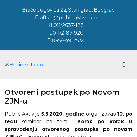
Braće Jugovića 2a, Stari grad, Beograd
office@publicaktiv.com
011/2637-128
011/2187-920
065/649-2534
Otvoreni postupak po Novom
ZJN-u
Public Aktiv je
5.3.2020. godine
organizovao
10. po
redu
seminar na temu „
Korak po korak u
sprovođenju otvorenog postupka po novom
ZJN-u
“ u Beogradu, na našoj adresi.