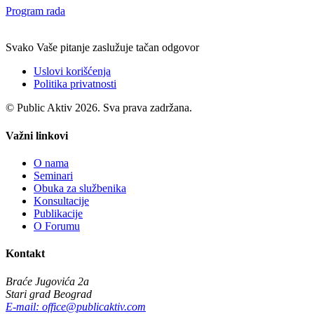
Program rada
Svako Vaše pitanje zaslužuje tačan odgovor
Uslovi korišćenja
Politika privatnosti
© Public Aktiv 2026. Sva prava zadržana.
Važni linkovi
O nama
Seminari
Obuka za službenika
Konsultacije
Publikacije
O Forumu
Kontakt
Braće Jugovića 2a
Stari grad Beograd
E-mail: office@publicaktiv.com