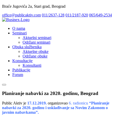
Braće Jugovića 2a, Stari grad, Beograd
office@publicaktiv.com
011/2637-128
011/2187-920
065/649-2534
O nama
Seminari
Aktuelni seminari
Održani seminari
Obuka službenika
Aktuelne obuke
Održane obuke
Konsultacije
Konsultanti
Publikacije
Forum
Planiranje nabavki za 2020. godinu, Beograd
Public Aktiv je
17.12.2019.
organizovao
6. radionicu
“Planiranje
nabavki za 2020. godinu i usklađivanje sa Novim Zakonom o
javnim nabavkama”.