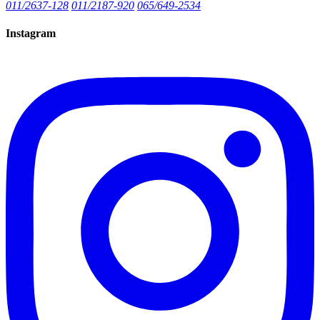
011/2637-128
011/2187-920
065/649-2534
Instagram