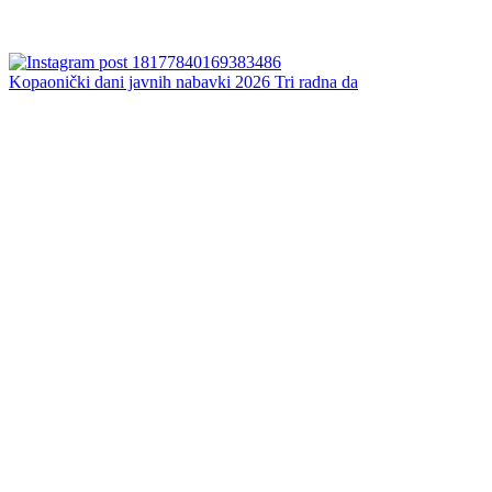
Kopaonički dani javnih nabavki 2026 Tri radna da