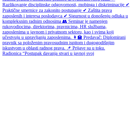
Radionica “Postupak davanja stvari u javnoj svoj