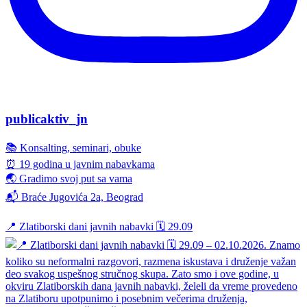
publicaktiv_jn
📚 Konsalting, seminari, obuke
⏰ 19 godina u javnim nabavkama
🌏 Gradimo svoj put sa vama
📬 Braće Jugovića 2a, Beograd
📍 Zlatiborski dani javnih nabavki 🗓️ 29.09