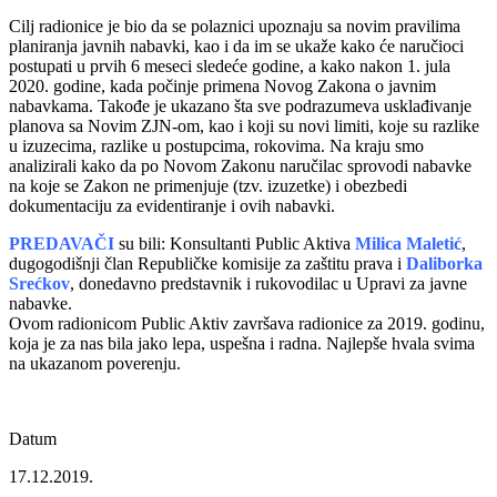
Cilj radionice je bio da se polaznici upoznaju sa novim pravilima
planiranja javnih nabavki, kao i da im se ukaže kako će naručioci
postupati u prvih 6 meseci sledeće godine, a kako nakon 1. jula
2020. godine, kada počinje primena Novog Zakona o javnim
nabavkama. Takođe je ukazano šta sve podrazumeva usklađivanje
planova sa Novim ZJN-om, kao i koji su novi limiti, koje su razlike
u izuzecima, razlike u postupcima, rokovima. Na kraju smo
analizirali kako da po Novom Zakonu naručilac sprovodi nabavke
na koje se Zakon ne primenjuje (tzv. izuzetke) i obezbedi
dokumentaciju za evidentiranje i ovih nabavki.
PREDAVAČI
su bili: Konsultanti Public Aktiva
Milica Maletić
,
dugogodišnji član Republičke komisije za zaštitu prava i
Daliborka
Srećkov
, donedavno predstavnik i rukovodilac u Upravi za javne
nabavke.
Ovom radionicom Public Aktiv završava radionice za 2019. godinu,
koja je za nas bila jako lepa, uspešna i radna. Najlepše hvala svima
na ukazanom poverenju.
Datum
17.12.2019.