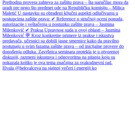
Hvala @bekvalceva na sjajnoj večeri i energiji ko