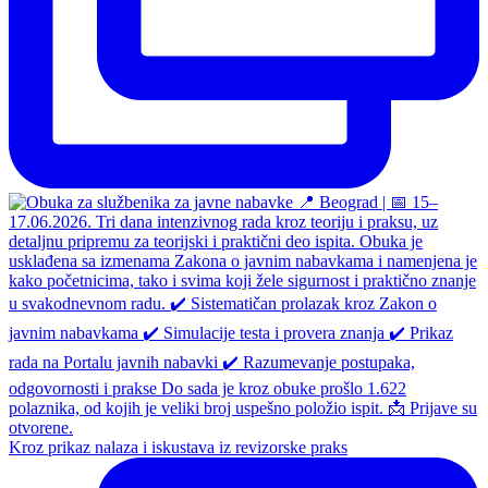
Kroz prikaz nalaza i iskustava iz revizorske praks