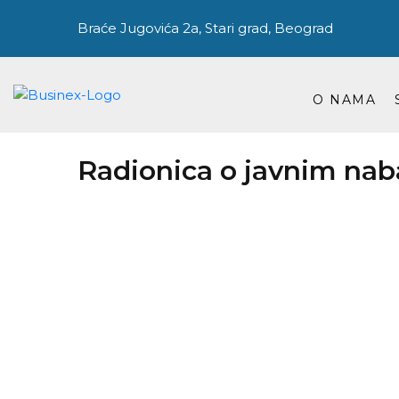
Braće Jugovića 2a, Stari grad, Beograd
O NAMA
Radionica o javnim na