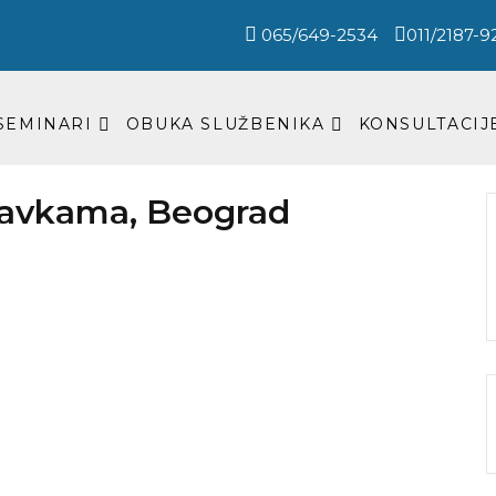
065/649-2534
011/2187-9
SEMINARI
OBUKA SLUŽBENIKA
KONSULTACIJ
bavkama, Beograd