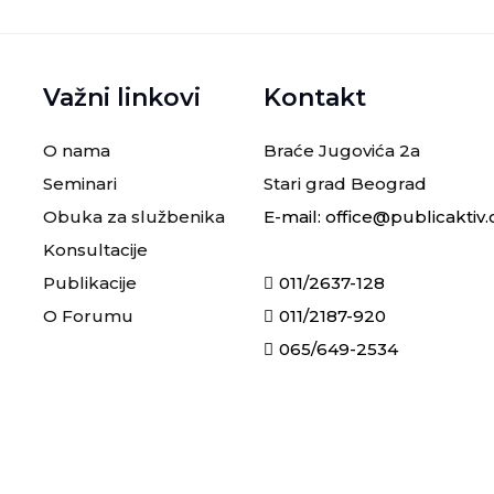
Važni linkovi
Kontakt
O nama
Braće Jugovića 2a
Seminari
Stari grad Beograd
Obuka za službenika
E-mail: office@publicaktiv
Konsultacije
Publikacije
011/2637-128
O Forumu
011/2187-920
065/649-2534