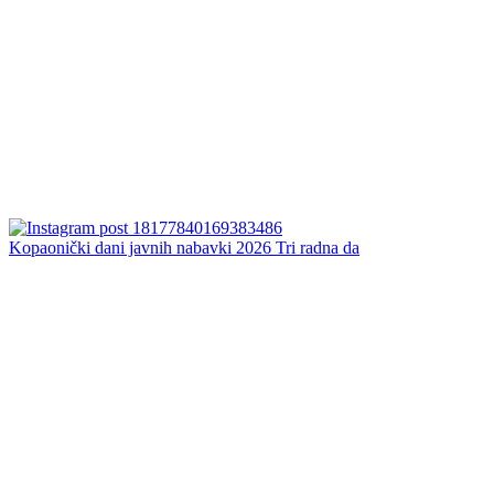
Kopaonički dani javnih nabavki 2026 Tri radna da