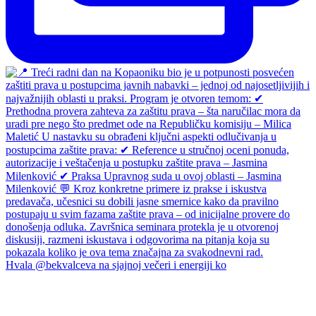
Hvala @bekvalceva na sjajnoj večeri i energiji ko