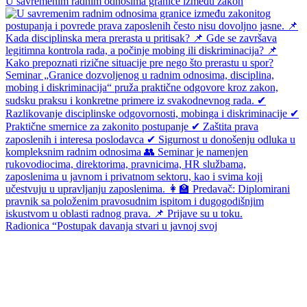
U savremenim radnim odnosima granice između zakon
Radionica “Postupak davanja stvari u javnoj svoj