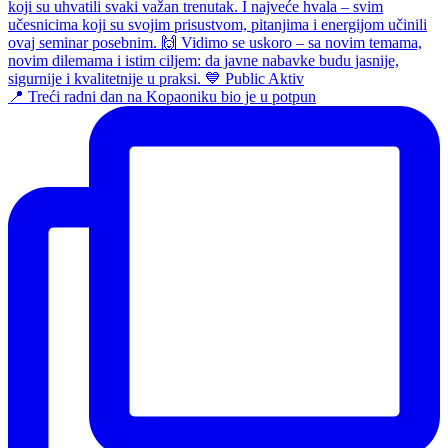
📍 Treći radni dan na Kopaoniku bio je u potpun