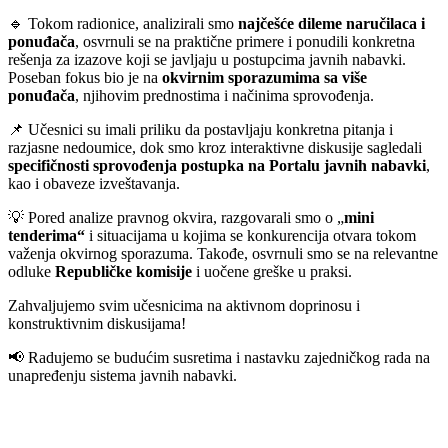
🔹 Tokom radionice, analizirali smo
najčešće dileme naručilaca i
ponuđača
, osvrnuli se na praktične primere i ponudili konkretna
rešenja za izazove koji se javljaju u postupcima javnih nabavki.
Poseban fokus bio je na
okvirnim sporazumima sa više
ponuđača
, njihovim prednostima i načinima sprovođenja.
📌 Učesnici su imali priliku da postavljaju konkretna pitanja i
razjasne nedoumice, dok smo kroz interaktivne diskusije sagledali
specifičnosti sprovođenja postupka na Portalu javnih nabavki
,
kao i obaveze izveštavanja.
💡 Pored analize pravnog okvira, razgovarali smo o „
mini
tenderima“
i situacijama u kojima se konkurencija otvara tokom
važenja okvirnog sporazuma. Takođe, osvrnuli smo se na relevantne
odluke
Republičke komisije
i uočene greške u praksi.
Zahvaljujemo svim učesnicima na aktivnom doprinosu i
konstruktivnim diskusijama!
📢 Radujemo se budućim susretima i nastavku zajedničkog rada na
unapređenju sistema javnih nabavki.