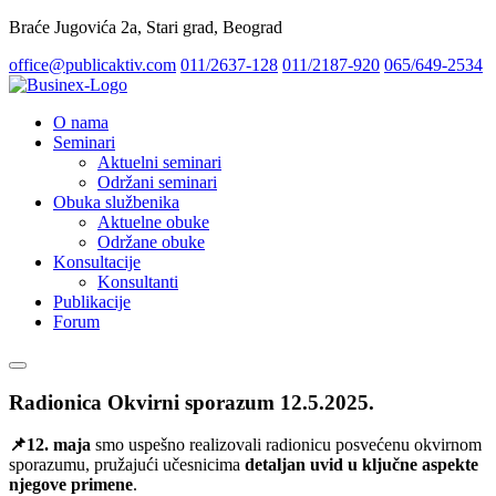
Braće Jugovića 2a, Stari grad, Beograd
office@publicaktiv.com
011/2637-128
011/2187-920
065/649-2534
O nama
Seminari
Aktuelni seminari
Održani seminari
Obuka službenika
Aktuelne obuke
Održane obuke
Konsultacije
Konsultanti
Publikacije
Forum
Radionica Okvirni sporazum 12.5.2025.
📌12. maja
smo uspešno realizovali radionicu posvećenu okvirnom
sporazumu, pružajući učesnicima
detaljan uvid u ključne aspekte
njegove primene
.