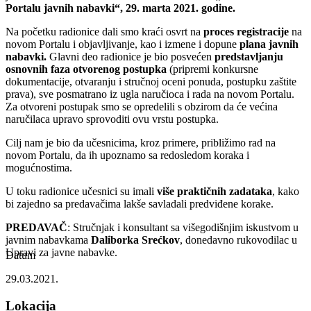
Portalu javnih nabavki“, 29. marta 2021. godine.
Na početku radionice dali smo kraći osvrt na
proces registracije
na
novom Portalu i objavljivanje, kao i izmene i dopune
plana javnih
nabavki.
Glavni deo radionice je bio posvećen
predstavljanju
osnovnih faza otvorenog postupka
(pripremi konkursne
dokumentacije, otvaranju i stručnoj oceni ponuda, postupku zaštite
prava), sve posmatrano iz ugla naručioca i rada na novom Portalu.
Za otvoreni postupak smo se opredelili s obzirom da će većina
naručilaca upravo sprovoditi ovu vrstu postupka.
Cilj nam je bio da učesnicima, kroz primere, približimo rad na
novom Portalu, da ih upoznamo sa redosledom koraka i
mogućnostima.
U toku radionice učesnici su imali
više praktičnih zadataka
, kako
bi zajedno sa predavačima lakše savladali predviđene korake.
PREDAVAČ
: Stručnjak i konsultant sa višegodišnjim iskustvom u
javnim nabavkama
Daliborka Srećkov
, donedavno rukovodilac u
Upravi za javne nabavke.
Datum
29.03.2021.
Lokacija