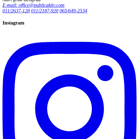
E-mail: office@publicaktiv.com
011/2637-128
011/2187-920
065/649-2534
Instagram