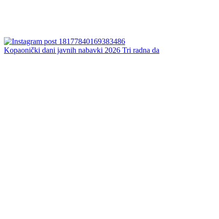
Kopaonički dani javnih nabavki 2026 Tri radna da