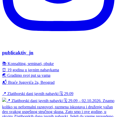
publicaktiv_jn
📚 Konsalting, seminari, obuke
⏰ 19 godina u javnim nabavkama
🌏 Gradimo svoj put sa vama
📬 Braće Jugovića 2a, Beograd
📍 Zlatiborski dani javnih nabavki 🗓️ 29.09