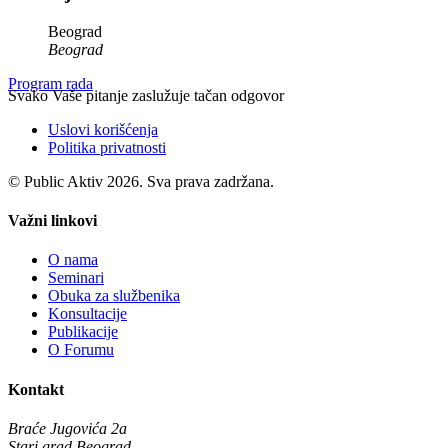
Beograd
Beograd
Program rada
Svako Vaše pitanje zaslužuje tačan odgovor
Uslovi korišćenja
Politika privatnosti
© Public Aktiv 2026. Sva prava zadržana.
Važni linkovi
O nama
Seminari
Obuka za službenika
Konsultacije
Publikacije
O Forumu
Kontakt
Braće Jugovića 2a
Stari grad Beograd