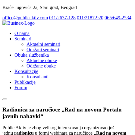
Braće Jugovića 2a, Stari grad, Beograd
office@publicaktiv.com
011/2637-128
011/2187-920
065/649-2534
O nama
Seminari
Aktuelni seminari
Održani seminari
Obuka službenika
Aktuelne obuke
Održane obuke
Konsultacije
Konsultanti
Publikacije
Forum
Radionica za naručioce „Rad na novom Portalu
javnih nabavki“
Public Aktiv je zbog velikog interesovanja organizovao još
jednu
radionicu
u formi webinara za naručioce
„Rad na novom