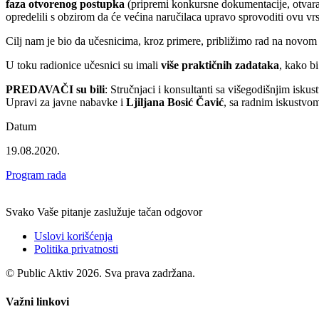
faza otvorenog postupka
(pripremi konkursne dokumentacije, otvaran
opredelili s obzirom da će većina naručilaca upravo sprovoditi ovu vr
Cilj nam je bio da učesnicima, kroz primere, približimo rad na novo
U toku radionice učesnici su imali
više praktičnih zadataka
, kako b
PREDAVAČI su bili
: Stručnjaci i konsultanti sa višegodišnjim isk
Upravi za javne nabavke i
Ljiljana Bosić Čavić
, sa radnim iskustvom
Datum
19.08.2020.
Program rada
Svako Vaše pitanje zaslužuje tačan odgovor
Uslovi korišćenja
Politika privatnosti
© Public Aktiv 2026. Sva prava zadržana.
Važni linkovi