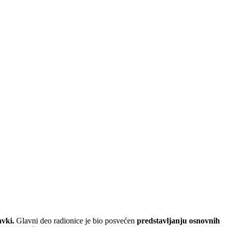
vki.
Glavni deo radionice je bio posvećen
predstavljanju osnovnih