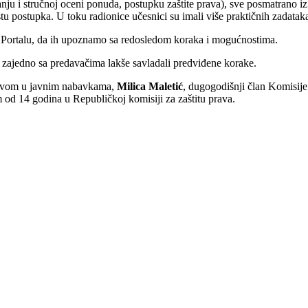
ju i stručnoj oceni ponuda, postupku zaštite prava), sve posmatrano i
stu postupka. U toku radionice učesnici su imali više praktičnih zadata
m Portalu, da ih upoznamo sa redosledom koraka i mogućnostima.
i zajedno sa predavačima lakše savladali predviđene korake.
ustvom u javnim nabavkama,
Milica Maletić
, dugogodišnji član Komisije
 od 14 godina u Republičkoj komisiji za zaštitu prava.