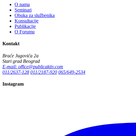
O nama
Seminari
Obuka za službenika
Konsultacije
Publikacije
O Forumu
Kontakt
Braće Jugovića 2a
Stari grad Beograd
E-mail: office@publicaktiv.com
011/2637-128
011/2187-920
065/649-2534
Instagram