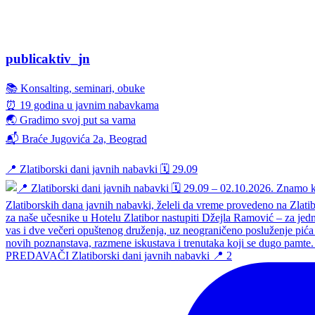
publicaktiv_jn
📚 Konsalting, seminari, obuke
⏰ 19 godina u javnim nabavkama
🌏 Gradimo svoj put sa vama
📬 Braće Jugovića 2a, Beograd
📍 Zlatiborski dani javnih nabavki 🗓️ 29.09
PREDAVAČI Zlatiborski dani javnih nabavki 📍 2