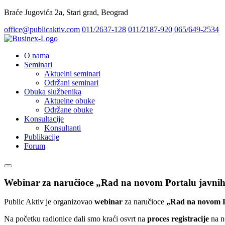
Braće Jugovića 2a, Stari grad, Beograd
office@publicaktiv.com
011/2637-128
011/2187-920
065/649-2534
O nama
Seminari
Aktuelni seminari
Održani seminari
Obuka službenika
Aktuelne obuke
Održane obuke
Konsultacije
Konsultanti
Publikacije
Forum
Webinar za naručioce „Rad na novom Portalu javni
Public Aktiv je organizovao
webinar
za naručioce
„Rad na novom Po
Na početku radionice dali smo kraći osvrt na
proces registracije
na n