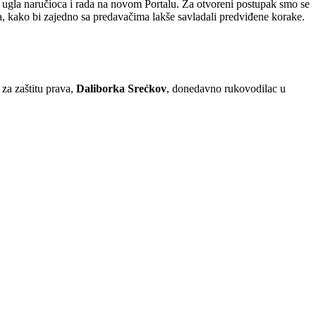
z ugla naručioca i rada na novom Portalu. Za otvoreni postupak smo se
ka, kako bi zajedno sa predavačima lakše savladali predviđene korake.
 za zaštitu prava,
Daliborka Srećkov
, donedavno rukovodilac u