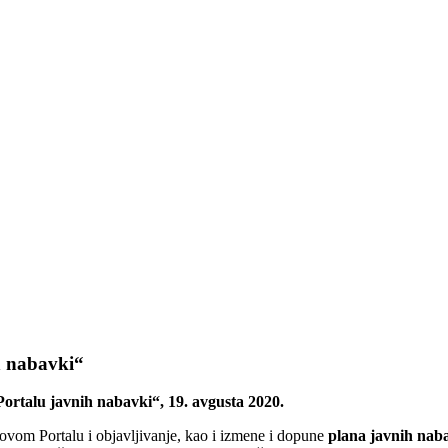
h nabavki“
rtalu javnih nabavki“, 19. avgusta 2020.
ovom Portalu i objavljivanje, kao i izmene i dopune
plana javnih naba